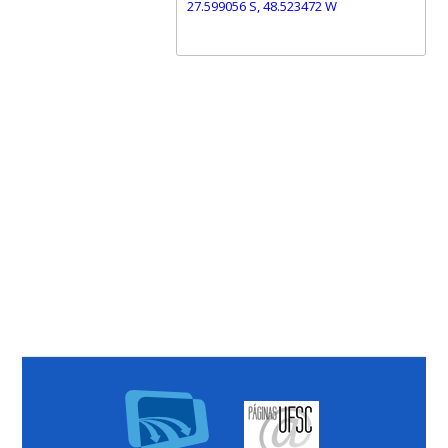
27.599056 S, 48.523472 W