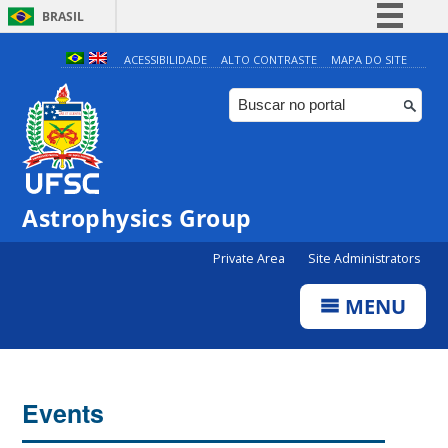
BRASIL
Simplifique!
ACESSIBILIDADE
ALTO CONTRASTE
MAPA DO SITE
Comunica BR
Participe
Acesso à informação
Legislação
Astrophysics Group
Canais
Private Area
Site Administrators
MENU
Events